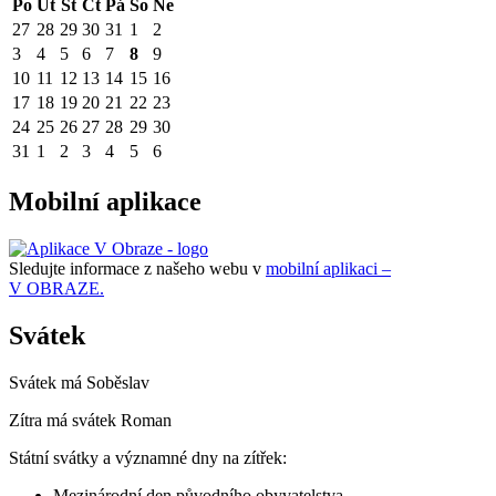
Po
Út
St
Čt
Pá
So
Ne
27
28
29
30
31
1
2
3
4
5
6
7
8
9
10
11
12
13
14
15
16
17
18
19
20
21
22
23
24
25
26
27
28
29
30
31
1
2
3
4
5
6
Mobilní aplikace
Sledujte informace z našeho webu v
mobilní aplikaci –
V OBRAZE.
Svátek
Svátek má
Soběslav
Zítra má svátek
Roman
Státní svátky a významné dny na zítřek:
Mezinárodní den původního obyvatelstva