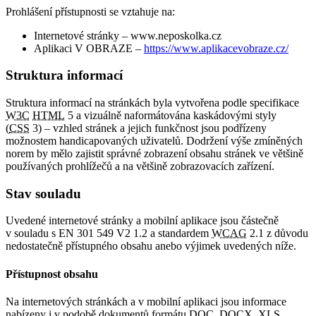
Prohlášení přístupnosti se vztahuje na:
Internetové stránky – www.neposkolka.cz
Aplikaci V OBRAZE –
https://www.aplikacevobraze.cz/
Struktura informací
Struktura informací na stránkách byla vytvořena podle specifikace
W3C
HTML
5 a vizuálně naformátována kaskádovými styly
(
CSS
3) – vzhled stránek a jejich funkčnost jsou podřízeny
možnostem handicapovaných uživatelů. Dodržení výše zmíněných
norem by mělo zajistit správné zobrazení obsahu stránek ve většině
používaných prohlížečů a na většině zobrazovacích zařízení.
Stav souladu
Uvedené internetové stránky a mobilní aplikace jsou částečně
v souladu s EN 301 549 V2 1.2 a standardem
WCAG
2.1 z důvodu
nedostatečně přístupného obsahu anebo výjimek uvedených níže.
Přístupnost obsahu
Na internetových stránkách a v mobilní aplikaci jsou informace
nabízeny i v podobě dokumentů formátu DOC, DOCX, XLS,