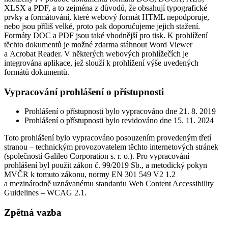
XLSX a PDF, a to zejména z důvodů, že obsahují typografické
prvky a formátování, které webový formát HTML nepodporuje,
nebo jsou příliš velké, proto pak doporučujeme jejich stažení.
Formáty DOC a PDF jsou také vhodnější pro tisk. K prohlížení
těchto dokumentů je možné zdarma stáhnout Word Viewer
a Acrobat Reader. V některých webových prohlížečích je
integrována aplikace, jež slouží k prohlížení výše uvedených
formátů dokumentů.
Vypracování prohlášení o přístupnosti
Prohlášení o přístupnosti bylo vypracováno dne 21. 8. 2019
Prohlášení o přístupnosti bylo revidováno dne 15. 11. 2024
Toto prohlášení bylo vypracováno posouzením provedeným třetí
stranou – technickým provozovatelem těchto internetových stránek
(společností Galileo Corporation s. r. o.). Pro vypracování
prohlášení byl použit zákon č. 99/2019 Sb., a metodický pokyn
MVČR k tomuto zákonu, normy EN 301 549 V2 1.2
a mezinárodně uznávanému standardu Web Content Accessibility
Guidelines – WCAG 2.1.
Zpětná vazba