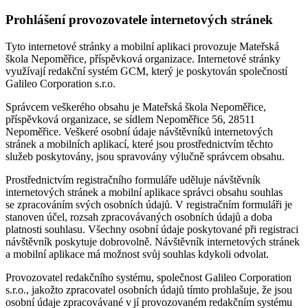
Prohlášení provozovatele internetových stránek
Tyto internetové stránky a mobilní aplikaci provozuje Mateřská
škola Nepoměřice, příspěvková organizace. Internetové stránky
využívají redakční systém GCM, který je poskytován společností
Galileo Corporation s.r.o.
Správcem veškerého obsahu je Mateřská škola Nepoměřice,
příspěvková organizace, se sídlem Nepoměřice 56, 28511
Nepoměřice. Veškeré osobní údaje návštěvníků internetových
stránek a mobilních aplikací, které jsou prostřednictvím těchto
služeb poskytovány, jsou spravovány výlučně správcem obsahu.
Prostřednictvím registračního formuláře uděluje návštěvník
internetových stránek a mobilní aplikace správci obsahu souhlas
se zpracováním svých osobních údajů. V registračním formuláři je
stanoven účel, rozsah zpracovávaných osobních údajů a doba
platnosti souhlasu. Všechny osobní údaje poskytované při registraci
návštěvník poskytuje dobrovolně. Návštěvník internetových stránek
a mobilní aplikace má možnost svůj souhlas kdykoli odvolat.
Provozovatel redakčního systému, společnost Galileo Corporation
s.r.o., jakožto zpracovatel osobních údajů tímto prohlašuje, že jsou
osobní údaje zpracovávané v jí provozovaném redakčním systému