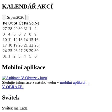
KALENDÁŘ AKCÍ
Srpen
2026
Po
Út
St
Čt
Pá
So
Ne
27
28
29
30
31
1
2
3
4
5
6
7
8
9
10
11
12
13
14
15
16
17
18
19
20
21
22
23
24
25
26
27
28
29
30
31
1
2
3
4
5
6
Mobilní aplikace
Sledujte informace z našeho webu v
mobilní aplikaci –
V OBRAZE.
Svátek
Svátek má
Lada