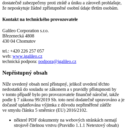
dostatečně zabezpečeny proti ztrátě a úniku a zároveň prohlašuje,
že neposkytuje žádné zpřístupněné osobní údaje třetím osobám.
Kontakt na technického provozovatele
Galileo Corporation s.r.o.
Březenecká 4808
430 04 Chomutov
tel.: +420 226 257 057
web:
www.igalileo.cz
technická podpora:
podpora@igalileo.cz
Nepřístupný obsah
Níže uvedený obsah není přístupný, jelikož uvedení těchto
nedostatků do souladu se zákonem a s pravidly přístupnosti by
v tomto případě bylo pro provozovatele finančně náročné, takže
podle § 7 zákona 99/2019 Sb. toto není dodatečně upravováno a je
dočasně uplatňována výjimka z důvodu nepřiměřené zátěže
ve smyslu článku 5 směrnice (EU) 2016/2102.
některé PDF dokumenty na webových stránkách nemají
strojově čitelnou vrstvu (Pravidlo 1.1.1 Netextový obsah)